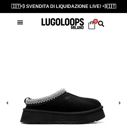
🇮🇹💨 SVENDITA DI LIQUIDAZIONE LIVE! 💨🇮🇹
0