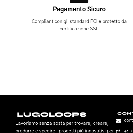
Pagamento Sicuro
Compliant con gli standard PCI e protetto da
certificazione SSL
LUGOLOOPS
CONT
con
Lavoriamo senza sosta per trovare, creare,
produrre e spedire i prodotti più innovativi per
+1 