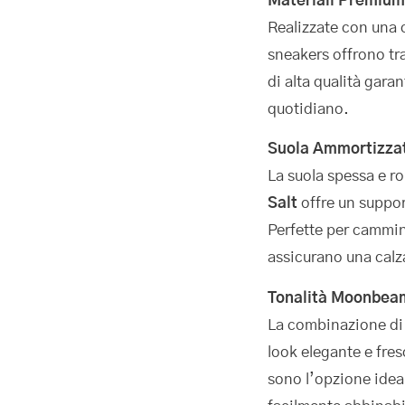
Materiali Premium
Realizzate con una 
sneakers offrono tr
di alta qualità gara
quotidiano.
Suola Ammortizzat
La suola spessa e r
Salt
offre un suppo
Perfette per cammin
assicurano una calza
Tonalità Moonbeam
La combinazione di 
look elegante e fres
sono l’opzione ideal