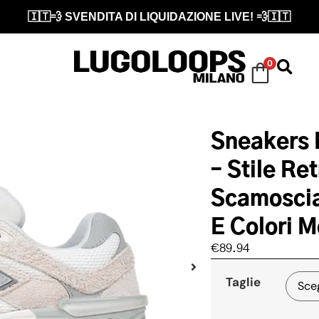
🇮🇹💨 SVENDITA DI LIQUIDAZIONE LIVE! 💨🇮🇹
0
Sneakers 
– Stile Re
Scamoscia
E Colori 
€
89.94
Taglie