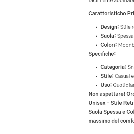
facilmente abbinabil
Caratteristiche Pri
Design:
Stile 
Suola:
Spessa 
Colori:
Moonbea
Specifiche:
Categoria:
Sn
Stile:
Casual e
Uso:
Quotidian
Non aspettare! Or
Unisex – Stile Ret
Suola Spessa e Col
massimo del comfo