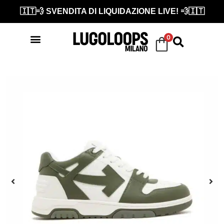
🇮🇹💨 SVENDITA DI LIQUIDAZIONE LIVE! 💨🇮🇹
0