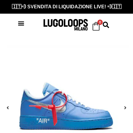
🇮🇹💨 SVENDITA DI LIQUIDAZIONE LIVE! 💨🇮🇹
0