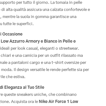
pporto per tutto il giorno. La tomaia in pelle
 di alta qualità assicura una calzata confortevole e
o, mentre la suola in gomma garantisce una
u tutte le superfici.
ni Occasione
1 Low Azzurro Armory e Bianco in Pelle e
deali per look casual, eleganti o streetwear.
chiari e una camicia per un outfit rilassato ma
ale a pantaloni cargo e una t-shirt oversize per
 moda. Il design versatile le rende perfette sia per
ile che estiva.
di Eleganza al Tuo Stile
ire queste sneakers uniche, che combinano
zione. Acquista ora le
Nike Air Force 1 Low