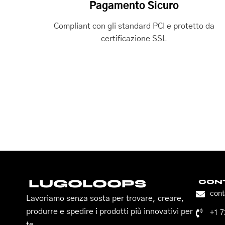
Pagamento Sicuro
Compliant con gli standard PCI e protetto da
certificazione SSL
LUGOLOOPS
CONT
con
Lavoriamo senza sosta per trovare, creare,
produrre e spedire i prodotti più innovativi per
+1 
te.