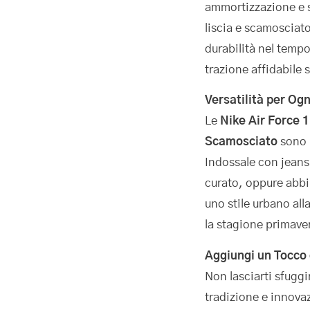
ammortizzazione e su
liscia e scamosciato
durabilità nel temp
trazione affidabile s
Versatilità per Og
Le
Nike Air Force 
Scamosciato
sono i
Indossale con jeans 
curato, oppure abbin
uno stile urbano alla
la stagione primaver
Aggiungi un Tocco 
Non lasciarti sfugg
tradizione e innova