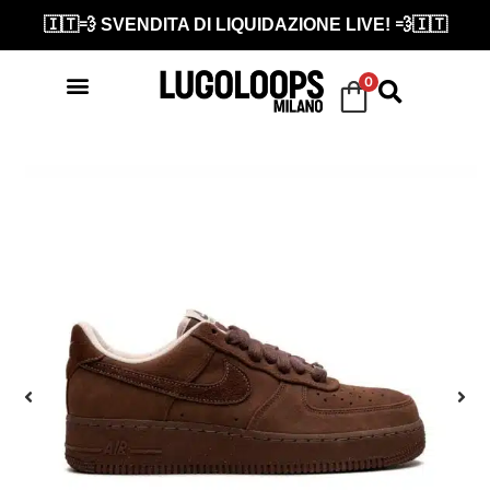
🇮🇹💨 SVENDITA DI LIQUIDAZIONE LIVE! 💨🇮🇹
0