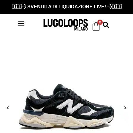
🇮🇹💨 SVENDITA DI LIQUIDAZIONE LIVE! 💨🇮🇹
0