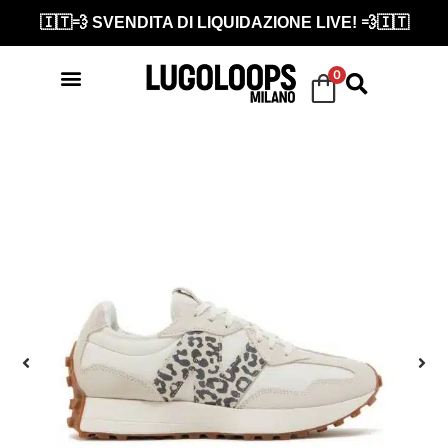
🇮🇹💨 SVENDITA DI LIQUIDAZIONE LIVE! 💨🇮🇹
0