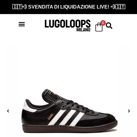
🇮🇹💨 SVENDITA DI LIQUIDAZIONE LIVE! 💨🇮🇹
0