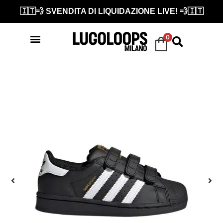
🇮🇹💨 SVENDITA DI LIQUIDAZIONE LIVE! 💨🇮🇹
0