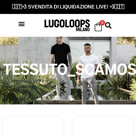
🇮🇹💨 SVENDITA DI LIQUIDAZIONE LIVE! 💨🇮🇹
0
TESSUTO_SCAMOS