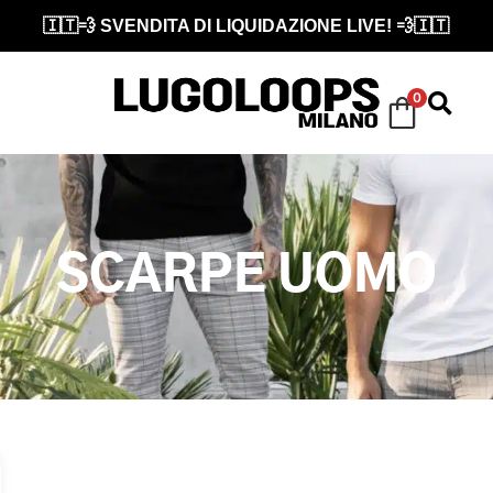
🇮🇹💨 SVENDITA DI LIQUIDAZIONE LIVE! 💨🇮🇹
0
SCARPE UOMO