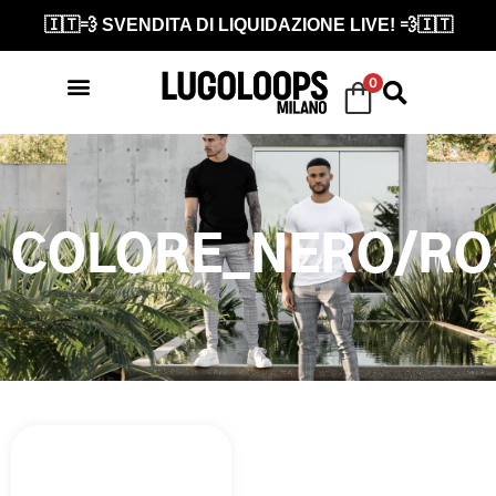
🇮🇹💨 SVENDITA DI LIQUIDAZIONE LIVE! 💨🇮🇹
0
COLORE_NERO/RO