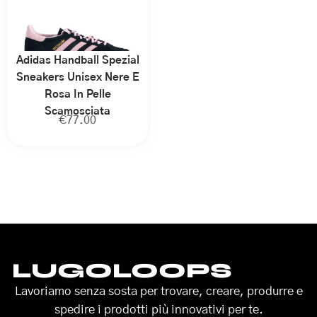
Adidas Handball Spezial
Sneakers Unisex Nere E
Rosa In Pelle
Scamosciata
€
77.00
LUGOLOOPS
Lavoriamo senza sosta per trovare, creare, produrre e
spedire i prodotti più innovativi per te.