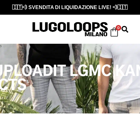
🇮🇹💨 SVENDITA DI LIQUIDAZIONE LIVE! 💨🇮🇹
0
UPLOADIT LGMC K
CTS